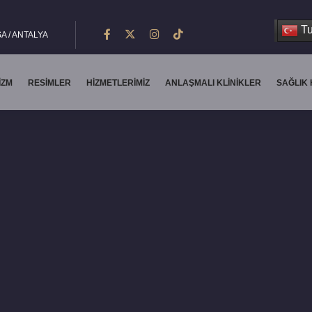
Tu
A / ANTALYA
IZM
RESIMLER
HIZMETLERIMIZ
ANLAŞMALI KLINIKLER
SAĞLIK 