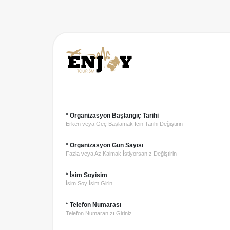
* Organizasyon Başlangıç Tarihi
Erken veya Geç Başlamak İçin Tarihi Değiştirin
* Organizasyon Gün Sayısı
Fazla veya Az Kalmak İstiyorsanız Değiştirin
* İsim Soyisim
İsim Soy İsim Girin
* Telefon Numarası
Telefon Numaranızı Giriniz.