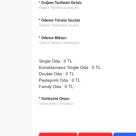
* Doğum Tarihinizi Giriniz
Doğum Tarihinizi gün/ay/yıl
* Ödeme Türünü Seçiniz
Ödeme Yönteminizi Seçiniz
* Ödeme Miktarı
Ödeme Miktarını Belirleyiniz
Single Oda : 0 TL
Konaklamasız Single Oda : 0 TL
Double Oda : 0 TL
Paylaşımlı Oda : 0 TL
Family Oda : 0 TL
* Sözleşme Onayı
Sözleşmeleri Onaylayın